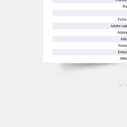
Classe
Ra
Fiche 
Arbitre nat
Arbitre
Init
Anima
Entraî
Affil
tél :