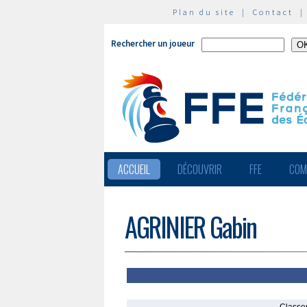
Plan du site
|
Contact
Rechercher un joueur
ACCUEIL
DÉCOUVRIR
FFE
COM
AGRINIER Gabin