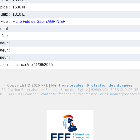
ment :
1399 E
pide :
1630 N
Blitz :
1310 E
Fide :
Fiche Fide de Gabin AGRINIER
ional :
 fide :
iateur :
teur :
neur :
iation :
Licence A le 11/09/2025
Copyright © 2015 FFE |
Mentions légales
|
Protection des données
Fédération Française des Echecs |
6 rue de l'Eglise | 92600 ASNIERES SUR SEINE
01 39 44 65 80
| contact :
contact@ffechecs.fr
| webmestre :
erick.mouret@echecs.as