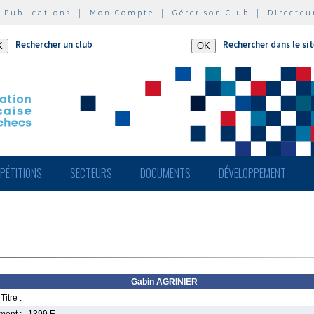
|
Publications
|
Mon Compte
|
Gérer son Club
|
Directeu
Rechercher un club
Rechercher dans le si
PÉTITIONS
SECTEURS
DOCUMENTS
DÉVELOPPEMENT
Gabin AGRINIER
Titre :