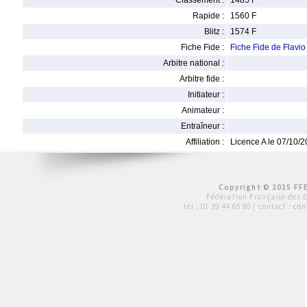
Classement :
1485 F
Rapide :
1560 F
Blitz :
1574 F
Fiche Fide :
Fiche Fide de Flav
Arbitre national :
Arbitre fide :
Initiateur :
Animateur :
Entraîneur :
Affiliation :
Licence A le 07/10/
Copyright © 2015 FFE
Fédération Française des 
tél :
01 39 44 65 80
| contact :
con