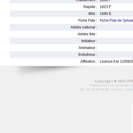
Classement :
1608 F
Rapide :
1623 F
Blitz :
1680 E
Fiche Fide :
Fiche Fide de Sylv
Arbitre national :
Arbitre fide :
Initiateur :
Animateur :
Entraîneur :
Affiliation :
Licence A le 12/09/
Copyright © 2015 FFE
Fédération Française des 
tél :
01 39 44 65 80
| contact :
con