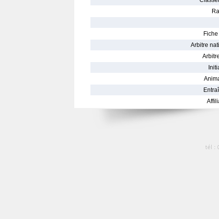
Classe
Ra
Fiche 
Arbitre nat
Arbitre
Init
Anima
Entraî
Affil
tél :