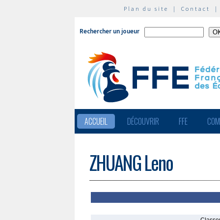
Plan du site
|
Contact
Rechercher un joueur
ACCUEIL
DÉCOUVRIR
FFE
COM
ZHUANG Leno