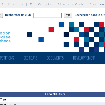
|
Publications
|
Mon Compte
|
Gérer son Club
|
Directeu
Rechercher un club
Rechercher dans le si
PÉTITIONS
SECTEURS
DOCUMENTS
DÉVELOPPEMENT
Leno ZHUANG
Titre :