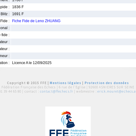
ment :
1700 F
pide :
1836 F
Blitz :
1691 F
Fide :
Fiche Fide de Leno ZHUANG
ional :
 fide :
iateur :
teur :
neur :
iation :
Licence A le 12/09/2025
Copyright © 2015 FFE |
Mentions légales
|
Protection des données
Fédération Française des Echecs |
6 rue de l'Eglise | 92600 ASNIERES SUR SEINE
01 39 44 65 80
| contact :
contact@ffechecs.fr
| webmestre :
erick.mouret@echecs.as