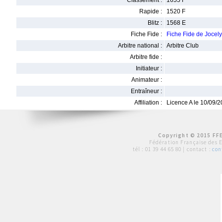
Classement :
1655 F
Rapide :
1520 F
Blitz :
1568 E
Fiche Fide :
Fiche Fide de Jocel
Arbitre national :
Arbitre Club
Arbitre fide :
Initiateur :
Animateur :
Entraîneur :
Affiliation :
Licence A le 10/09/
Copyright © 2015 FFE
Fédération Française des 
tél :
01 39 44 65 80
| contact :
con