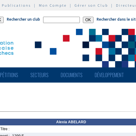
|
Publications
|
Mon Compte
|
Gérer son Club
|
Directeu
Rechercher un club
Rechercher dans le si
PÉTITIONS
SECTEURS
DOCUMENTS
DÉVELOPPEMENT
Alexia ABELARD
Titre :