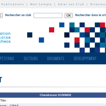
|
Publications
|
Mon Compte
|
Gérer son Club
|
Directeu
Rechercher un club
Rechercher dans le si
PÉTITIONS
SECTEURS
DOCUMENTS
DÉVELOPPEMENT
r
Chandraveer KUNWAR
Titre :