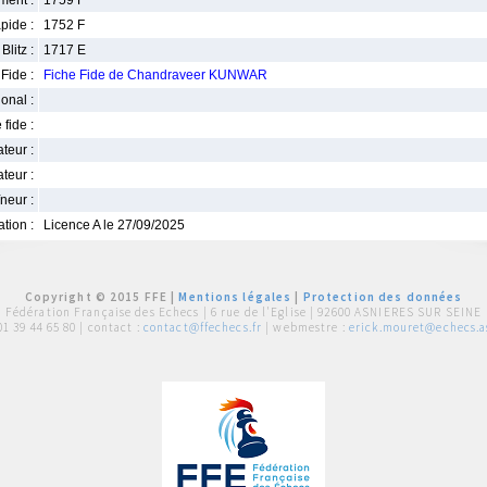
ment :
1759 F
pide :
1752 F
Blitz :
1717 E
Fide :
Fiche Fide de Chandraveer KUNWAR
ional :
 fide :
iateur :
teur :
neur :
iation :
Licence A le 27/09/2025
Copyright © 2015 FFE |
Mentions légales
|
Protection des données
Fédération Française des Echecs |
6 rue de l'Eglise | 92600 ASNIERES SUR SEINE
01 39 44 65 80
| contact :
contact@ffechecs.fr
| webmestre :
erick.mouret@echecs.as