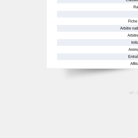
Classe
Ra
Fiche 
Arbitre nat
Arbitre
Init
Anima
Entraî
Affil
tél :