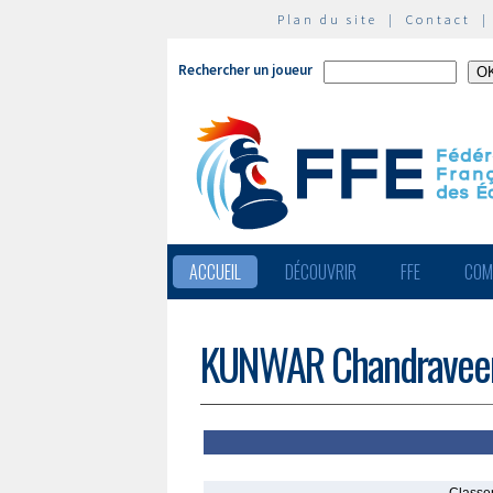
Plan du site
|
Contact
Rechercher un joueur
ACCUEIL
DÉCOUVRIR
FFE
COM
KUNWAR Chandravee