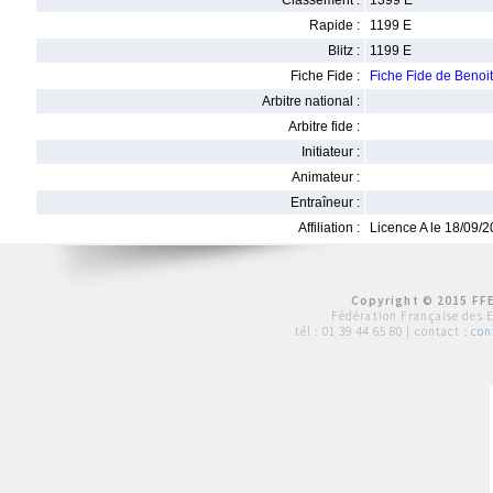
Classement :
1399 E
Rapide :
1199 E
Blitz :
1199 E
Fiche Fide :
Fiche Fide de Beno
Arbitre national :
Arbitre fide :
Initiateur :
Animateur :
Entraîneur :
Affiliation :
Licence A le 18/09/
Copyright © 2015 FFE
Fédération Française des 
tél :
01 39 44 65 80
| contact :
con