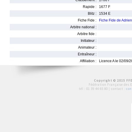
Classement :
1706 F
Rapide :
1677 F
Blitz :
1534 E
Fiche Fide :
Fiche Fide de Adrie
Arbitre national :
Arbitre fide :
Initiateur :
Animateur :
Entraîneur :
Affiliation :
Licence A le 02/09/
Copyright © 2015 FFE
Fédération Française des 
tél :
01 39 44 65 80
| contact :
con