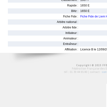
Classement :
1667 F
Rapide :
1650 E
Blitz :
1650 E
Fiche Fide :
Fiche Fide de Lie
Arbitre national :
Arbitre fide :
Initiateur :
Animateur :
Entraîneur :
Affiliation :
Licence B le 12/09/
Copyright © 2015 FFE
Fédération Française des 
tél :
01 39 44 65 80
| contact :
con