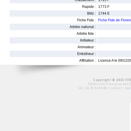
Classement :
1795 F
Rapide :
1773 F
Blitz :
1744 E
Fiche Fide :
Fiche Fide de Flor
Arbitre national :
Arbitre fide :
Initiateur :
Animateur :
Entraîneur :
Affiliation :
Licence A le 09/12/
Copyright © 2015 FFE
Fédération Française des 
tél :
01 39 44 65 80
| contact :
con