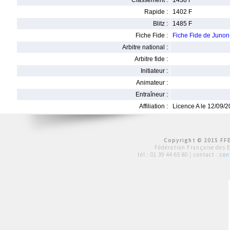
Classement :
1438 F
Rapide :
1402 F
Blitz :
1485 F
Fiche Fide :
Fiche Fide de Juno
Arbitre national :
Arbitre fide :
Initiateur :
Animateur :
Entraîneur :
Affiliation :
Licence A le 12/09/
Copyright © 2015 FFE
Fédération Française des 
tél :
01 39 44 65 80
| contact :
con