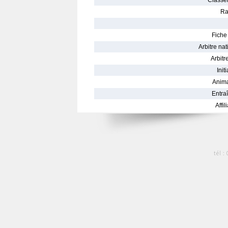
Classe
Ra
Fiche 
Arbitre nat
Arbitre
Init
Anima
Entraî
Affil
tél :