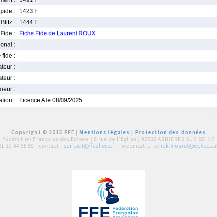
ment :
1491 F
pide :
1423 F
Blitz :
1444 E
Fide :
Fiche Fide de Laurent ROUX
ional :
 fide :
iateur :
teur :
neur :
iation :
Licence A le 08/09/2025
Copyright © 2015 FFE |
Mentions légales
|
Protection des données
Fédération Française des Echecs |
6 rue de l'Eglise | 92600 ASNIERES SUR SEINE
01 39 44 65 80
| contact :
contact@ffechecs.fr
| webmestre :
erick.mouret@echecs.as