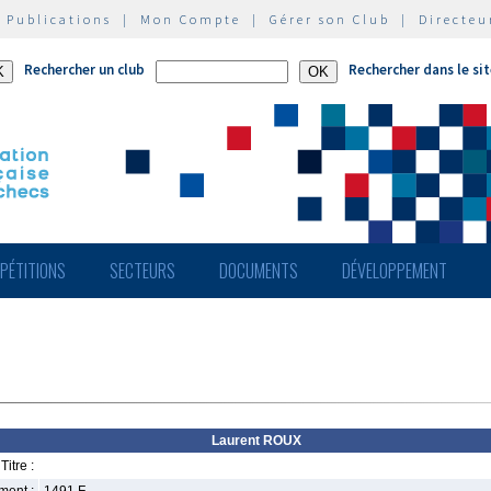
|
Publications
|
Mon Compte
|
Gérer son Club
|
Directeu
Rechercher un club
Rechercher dans le si
PÉTITIONS
SECTEURS
DOCUMENTS
DÉVELOPPEMENT
Laurent ROUX
Titre :