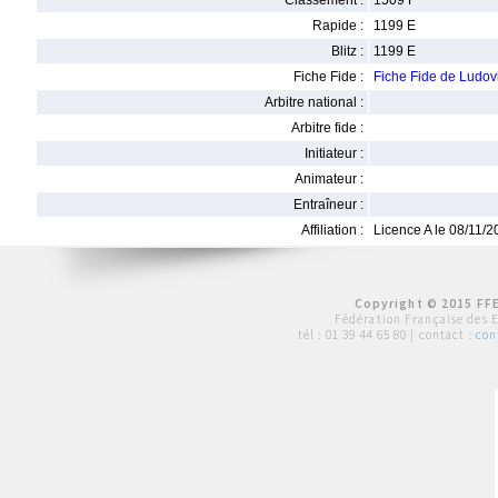
Classement :
1509 F
Rapide :
1199 E
Blitz :
1199 E
Fiche Fide :
Fiche Fide de Ludo
Arbitre national :
Arbitre fide :
Initiateur :
Animateur :
Entraîneur :
Affiliation :
Licence A le 08/11/
Copyright © 2015 FFE
Fédération Française des 
tél :
01 39 44 65 80
| contact :
con