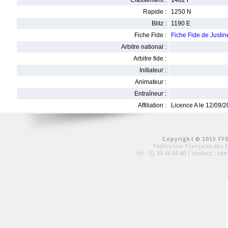
Classement :
1482 F
Rapide :
1250 N
Blitz :
1190 E
Fiche Fide :
Fiche Fide de Just
Arbitre national :
Arbitre fide :
Initiateur :
Animateur :
Entraîneur :
Affiliation :
Licence A le 12/09/
Copyright © 2015 FFE
Fédération Française des 
tél :
01 39 44 65 80
| contact :
con