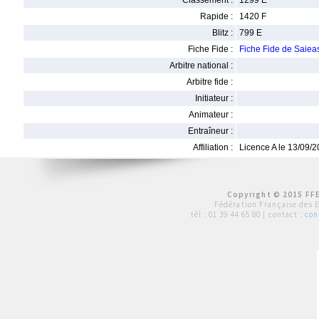
Classement :
1299 E
Rapide :
1420 F
Blitz :
799 E
Fiche Fide :
Fiche Fide de Sai
Arbitre national :
Arbitre fide :
Initiateur :
Animateur :
Entraîneur :
Affiliation :
Licence A le 13/09/
Copyright © 2015 FFE
Fédération Française des 
tél :
01 39 44 65 80
| contact :
con