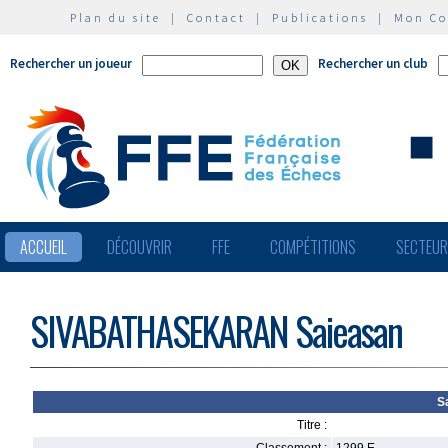
Plan du site
|
Contact
|
Publications
|
Mon C
Rechercher un joueur
Rechercher un club
ACCUEIL
DÉCOUVRIR
FFE
COMPÉTITIONS
SECTEU
SIVABATHASEKARAN Saieasan
S
Titre :