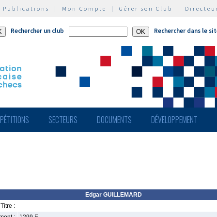
|
Publications
|
Mon Compte
|
Gérer son Club
|
Directeu
Rechercher un club
Rechercher dans le si
PÉTITIONS
SECTEURS
DOCUMENTS
DÉVELOPPEMENT
Edgar GUILLEMARD
Titre :