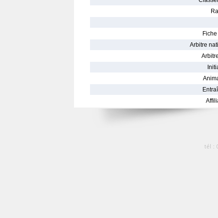
Classe
Ra
Fiche 
Arbitre nat
Arbitre
Init
Anima
Entraî
Affil
tél :