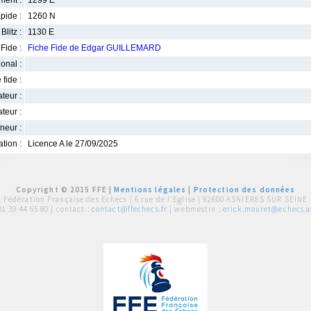
ment :
1299 E
pide :
1260 N
Blitz :
1130 E
Fide :
Fiche Fide de Edgar GUILLEMARD
ional :
 fide :
iateur :
teur :
neur :
iation :
Licence A le 27/09/2025
Copyright © 2015 FFE |
Mentions légales
|
Protection des données
Fédération Française des Echecs |
6 rue de l'Eglise | 92600 ASNIERES SUR SEINE
01 39 44 65 80
| contact :
contact@ffechecs.fr
| webmestre :
erick.mouret@echecs.as