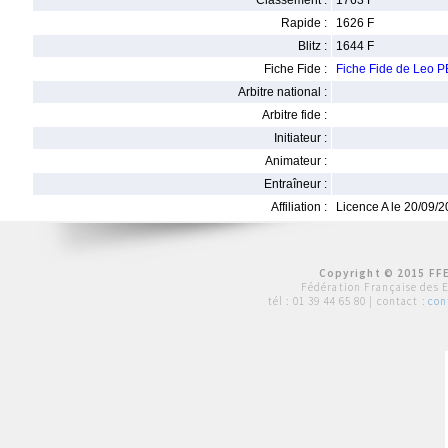
Classement :
1763 F
Rapide :
1626 F
Blitz :
1644 F
Fiche Fide :
Fiche Fide de Leo
Arbitre national :
Arbitre fide :
Initiateur :
Animateur :
Entraîneur :
Affiliation :
Licence A le 20/09/
Copyright © 2015 FFE
Fédération Française des 
tél :
01 39 44 65 80
| contact :
con