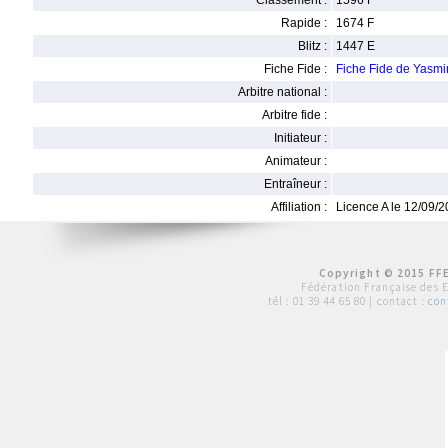
Classement :
1596 F
Rapide :
1674 F
Blitz :
1447 E
Fiche Fide :
Fiche Fide de Yasm
Arbitre national :
Arbitre fide :
Initiateur :
Animateur :
Entraîneur :
Affiliation :
Licence A le 12/09/
Copyright © 2015 FFE
Fédération Française des 
tél :
01 39 44 65 80
| contact :
con