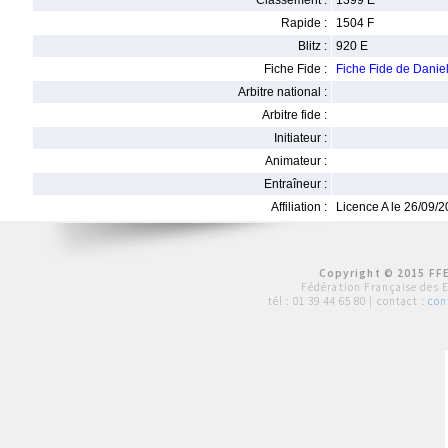
Classement :
1399 E
Rapide :
1504 F
Blitz :
920 E
Fiche Fide :
Fiche Fide de Dan
Arbitre national :
Arbitre fide :
Initiateur :
Animateur :
Entraîneur :
Affiliation :
Licence A le 26/09/
Copyright © 2015 FFE
Fédération Française des 
tél :
01 39 44 65 80
| contact :
con