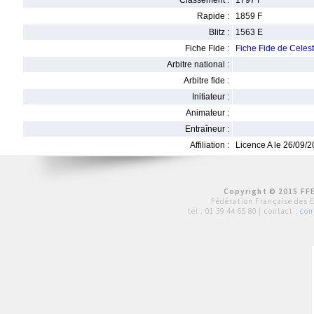
Classement :
1797 F
Rapide :
1859 F
Blitz :
1563 E
Fiche Fide :
Fiche Fide de Celes
Arbitre national :
Arbitre fide :
Initiateur :
Animateur :
Entraîneur :
Affiliation :
Licence A le 26/09/
Copyright © 2015 FFE
Fédération Française des 
tél :
01 39 44 65 80
| contact :
con