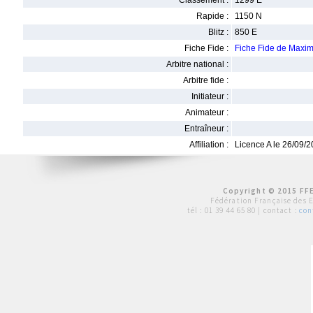
Classement :
1299 E
Rapide :
1150 N
Blitz :
850 E
Fiche Fide :
Fiche Fide de Ma
Arbitre national :
Arbitre fide :
Initiateur :
Animateur :
Entraîneur :
Affiliation :
Licence A le 26/09/
Copyright © 2015 FFE
Fédération Française des 
tél :
01 39 44 65 80
| contact :
con