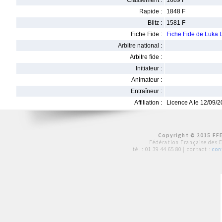
Classement :
1689 F
Rapide :
1848 F
Blitz :
1581 F
Fiche Fide :
Fiche Fide de Luka
Arbitre national :
Arbitre fide :
Initiateur :
Animateur :
Entraîneur :
Affiliation :
Licence A le 12/09/
Copyright © 2015 FFE
Fédération Française des 
tél :
01 39 44 65 80
| contact :
con