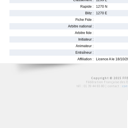
Classement :
1299 E
Rapide :
1270 N
Blitz :
1270 E
Fiche Fide :
Arbitre national :
Arbitre fide :
Initiateur :
Animateur :
Entraîneur :
Affiliation :
Licence A le 18/10/
Copyright © 2015 FFE
Fédération Française des 
tél :
01 39 44 65 80
| contact :
con