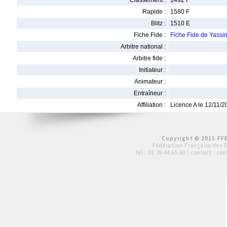
Classement :
1492 F
Rapide :
1580 F
Blitz :
1510 E
Fiche Fide :
Fiche Fide de Yassi
Arbitre national :
Arbitre fide :
Initiateur :
Animateur :
Entraîneur :
Affiliation :
Licence A le 12/11/
Copyright © 2015 FFE
Fédération Française des 
tél :
01 39 44 65 80
| contact :
con