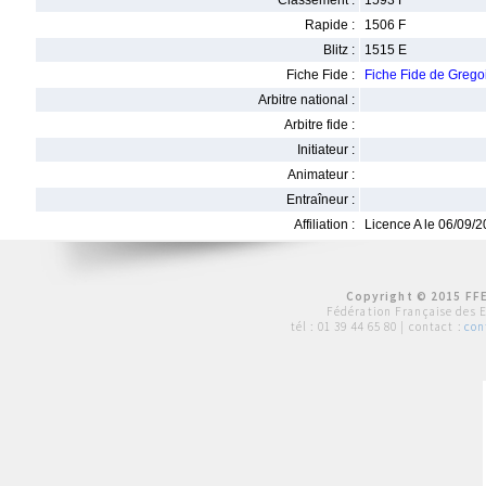
Classement :
1593 F
Rapide :
1506 F
Blitz :
1515 E
Fiche Fide :
Fiche Fide de Greg
Arbitre national :
Arbitre fide :
Initiateur :
Animateur :
Entraîneur :
Affiliation :
Licence A le 06/09/
Copyright © 2015 FFE
Fédération Française des 
tél :
01 39 44 65 80
| contact :
con