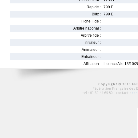
Classement :
1299 E
Rapide :
799 E
Blitz :
799 E
Fiche Fide :
Arbitre national :
Arbitre fide :
Initiateur :
Animateur :
Entraîneur :
Affiliation :
Licence A le 13/10/
Copyright © 2015 FFE
Fédération Française des 
tél :
01 39 44 65 80
| contact :
con