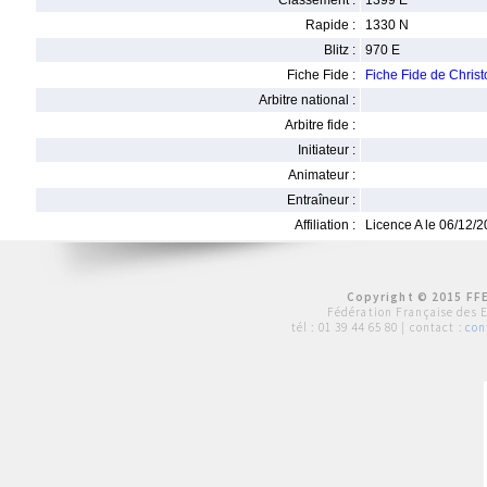
Classement :
1399 E
Rapide :
1330 N
Blitz :
970 E
Fiche Fide :
Fiche Fide de Chri
Arbitre national :
Arbitre fide :
Initiateur :
Animateur :
Entraîneur :
Affiliation :
Licence A le 06/12/
Copyright © 2015 FFE
Fédération Française des 
tél :
01 39 44 65 80
| contact :
con