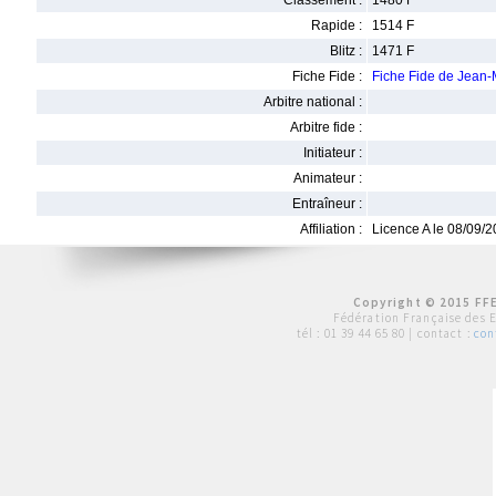
Classement :
1480 F
Rapide :
1514 F
Blitz :
1471 F
Fiche Fide :
Fiche Fide de Jea
Arbitre national :
Arbitre fide :
Initiateur :
Animateur :
Entraîneur :
Affiliation :
Licence A le 08/09/
Copyright © 2015 FFE
Fédération Française des 
tél :
01 39 44 65 80
| contact :
con