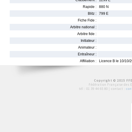
Classement :
1299 E
Rapide :
880 N
Blitz :
799 E
Fiche Fide :
Arbitre national :
Arbitre fide :
Initiateur :
Animateur :
Entraîneur :
Affiliation :
Licence B le 10/10/
Copyright © 2015 FFE
Fédération Française des 
tél :
01 39 44 65 80
| contact :
con