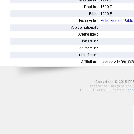
Classement :
1772 F
Rapide :
1510 E
Blitz :
1510 E
Fiche Fide :
Fiche Fide de Pabl
Arbitre national :
Arbitre fide :
Initiateur :
Animateur :
Entraîneur :
Affiliation :
Licence A le 09/10/
Copyright © 2015 FFE
Fédération Française des 
tél :
01 39 44 65 80
| contact :
con