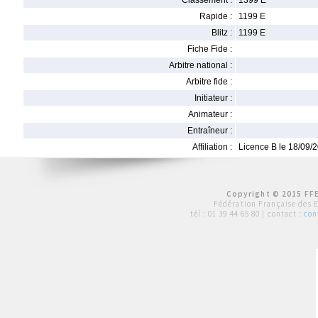
Classement :
1399 E
Rapide :
1199 E
Blitz :
1199 E
Fiche Fide :
Arbitre national :
Arbitre fide :
Initiateur :
Animateur :
Entraîneur :
Affiliation :
Licence B le 18/09/
Copyright © 2015 FFE
Fédération Française des 
tél :
01 39 44 65 80
| contact :
con