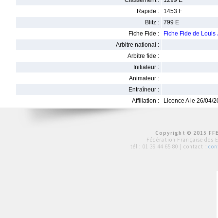
Classement :
1299 E
Rapide :
1453 F
Blitz :
799 E
Fiche Fide :
Fiche Fide de Loui
Arbitre national :
Arbitre fide :
Initiateur :
Animateur :
Entraîneur :
Affiliation :
Licence A le 26/04/
Copyright © 2015 FFE
Fédération Française des 
tél :
01 39 44 65 80
| contact :
con