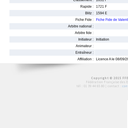
Classement :
1631 F
Rapide :
1721 F
Blitz :
1594 E
Fiche Fide :
Fiche Fide de Vale
Arbitre national :
Arbitre fide :
Initiateur :
Initiation
Animateur :
Entraîneur :
Affiliation :
Licence A le 08/09/
Copyright © 2015 FFE
Fédération Française des 
tél :
01 39 44 65 80
| contact :
con