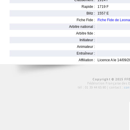
Classement :
1914 F
Rapide :
1719 F
Blitz :
1557 E
Fiche Fide :
Fiche Fide de Leon
Arbitre national :
Arbitre fide :
Initiateur :
Animateur :
Entraîneur :
Affiliation :
Licence A le 14/09/
Copyright © 2015 FFE
Fédération Française des 
tél :
01 39 44 65 80
| contact :
con