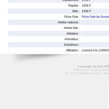
Classement :
1709 F
Rapide :
1656 F
Blitz :
1456 F
Fiche Fide :
Fiche Fide de Dori
Arbitre national :
Arbitre fide :
Initiateur :
Animateur :
Entraîneur :
Affiliation :
Licence A le 12/09/
Copyright © 2015 FFE
Fédération Française des 
tél :
01 39 44 65 80
| contact :
con