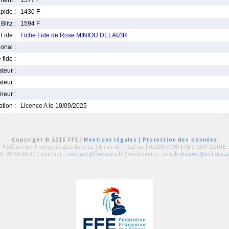
ment :
1577 F
pide :
1430 F
Blitz :
1594 F
Fide :
Fiche Fide de Rose MINIOU DELAIZIR
ional :
 fide :
iateur :
teur :
neur :
iation :
Licence A le 10/09/2025
Copyright © 2015 FFE |
Mentions légales
|
Protection des données
Fédération Française des Echecs |
6 rue de l'Eglise | 92600 ASNIERES SUR SEINE
01 39 44 65 80
| contact :
contact@ffechecs.fr
| webmestre :
erick.mouret@echecs.as