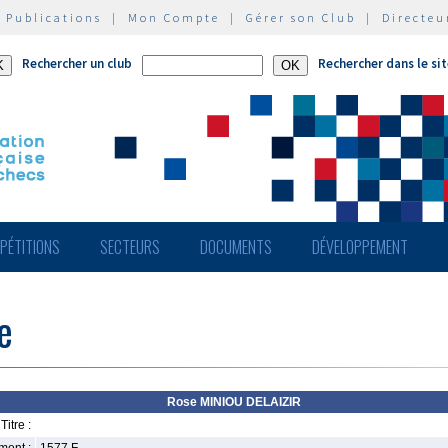
|
Publications
|
Mon Compte
|
Gérer son Club
|
Directeu
Rechercher un club
Rechercher dans le si
PÉTITIONS
SECTEURS
DOCUMENTS
DÉVELOPPEMENT
e
Rose MINIOU DELAIZIR
Titre :