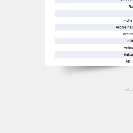
Classe
Ra
Fiche 
Arbitre nat
Arbitre
Init
Anima
Entraî
Affil
tél :