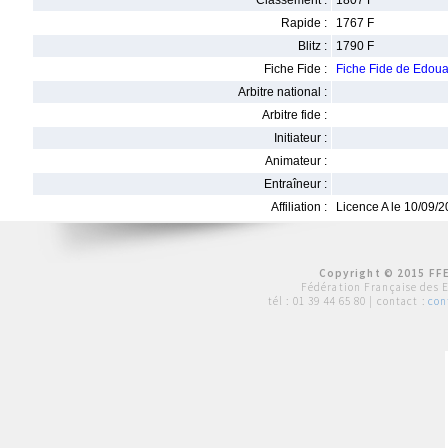
Classement :
1807 F
Rapide :
1767 F
Blitz :
1790 F
Fiche Fide :
Fiche Fide de Edou
Arbitre national :
Arbitre fide :
Initiateur :
Animateur :
Entraîneur :
Affiliation :
Licence A le 10/09/
Copyright © 2015 FFE
Fédération Française des 
tél :
01 39 44 65 80
| contact :
con