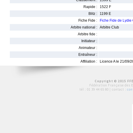
Classement :
1399 E
Rapide :
1522 F
Blitz :
1199 E
Fiche Fide :
Fiche Fide de Lyd
Arbitre national :
Arbitre Club
Arbitre fide :
Initiateur :
Animateur :
Entraîneur :
Affiliation :
Licence A le 21/09/
Copyright © 2015 FFE
Fédération Française des 
tél :
01 39 44 65 80
| contact :
con