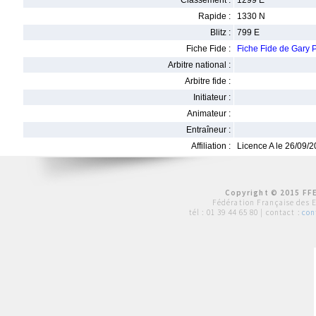
Classement :
1299 E
Rapide :
1330 N
Blitz :
799 E
Fiche Fide :
Fiche Fide de Gary
Arbitre national :
Arbitre fide :
Initiateur :
Animateur :
Entraîneur :
Affiliation :
Licence A le 26/09/
Copyright © 2015 FFE
Fédération Française des 
tél :
01 39 44 65 80
| contact :
con