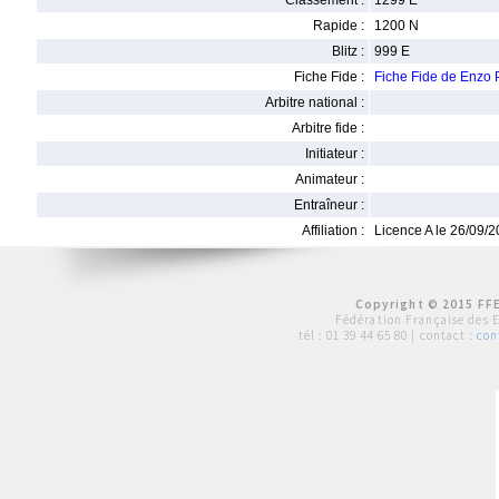
Classement :
1299 E
Rapide :
1200 N
Blitz :
999 E
Fiche Fide :
Fiche Fide de Enzo
Arbitre national :
Arbitre fide :
Initiateur :
Animateur :
Entraîneur :
Affiliation :
Licence A le 26/09/
Copyright © 2015 FFE
Fédération Française des 
tél :
01 39 44 65 80
| contact :
con