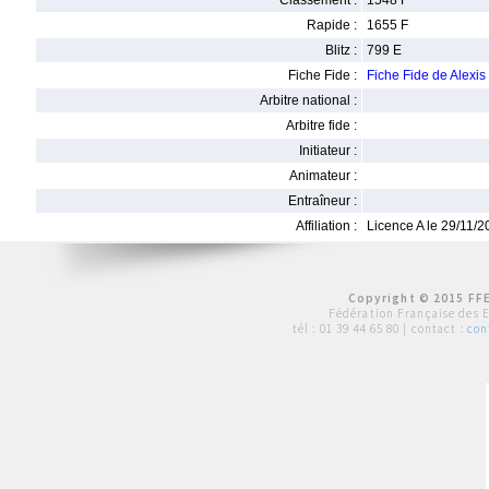
Classement :
1548 F
Rapide :
1655 F
Blitz :
799 E
Fiche Fide :
Fiche Fide de Alex
Arbitre national :
Arbitre fide :
Initiateur :
Animateur :
Entraîneur :
Affiliation :
Licence A le 29/11/
Copyright © 2015 FFE
Fédération Française des 
tél :
01 39 44 65 80
| contact :
con