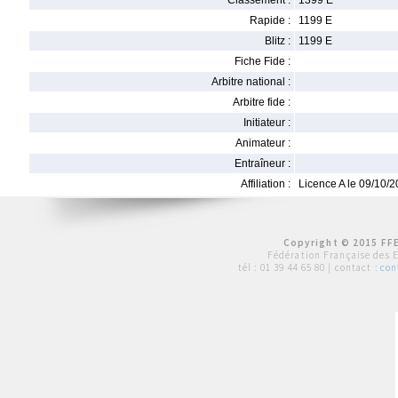
Classement :
1399 E
Rapide :
1199 E
Blitz :
1199 E
Fiche Fide :
Arbitre national :
Arbitre fide :
Initiateur :
Animateur :
Entraîneur :
Affiliation :
Licence A le 09/10/
Copyright © 2015 FFE
Fédération Française des 
tél :
01 39 44 65 80
| contact :
con