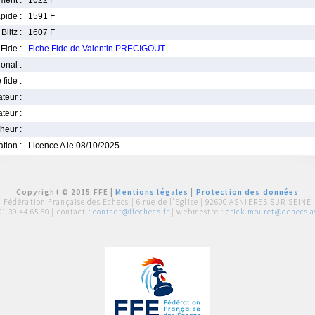
ment :
1622 F
pide :
1591 F
Blitz :
1607 F
Fide :
Fiche Fide de Valentin PRECIGOUT
ional :
 fide :
iateur :
teur :
neur :
iation :
Licence A le 08/10/2025
Copyright © 2015 FFE |
Mentions légales
|
Protection des données
Fédération Française des Echecs |
6 rue de l'Eglise | 92600 ASNIERES SUR SEINE
01 39 44 65 80
| contact :
contact@ffechecs.fr
| webmestre :
erick.mouret@echecs.as