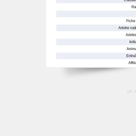
Classe
Ra
Fiche 
Arbitre nat
Arbitre
Init
Anima
Entraî
Affil
tél :