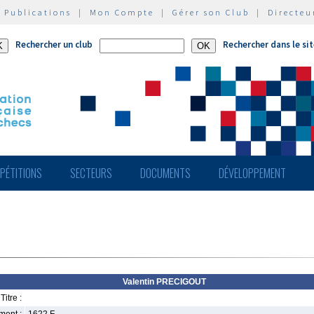
|
Publications
|
Mon Compte
|
Gérer son Club
|
Directeu
Rechercher un club
Rechercher dans le si
PÉTITIONS
SECTEURS
DOCUMENTS
DÉVELOPPEMENT
Valentin PRECIGOUT
Titre :