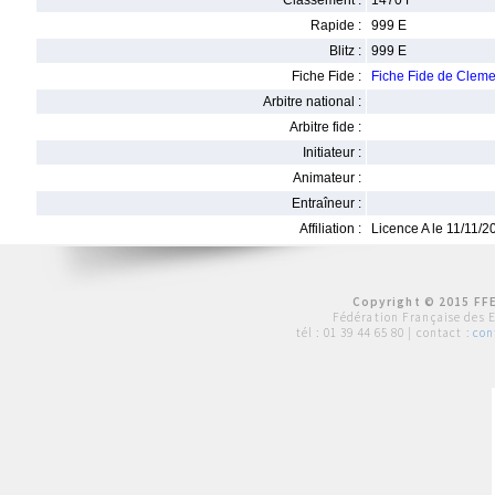
Classement :
1470 F
Rapide :
999 E
Blitz :
999 E
Fiche Fide :
Fiche Fide de Cle
Arbitre national :
Arbitre fide :
Initiateur :
Animateur :
Entraîneur :
Affiliation :
Licence A le 11/11/2
Copyright © 2015 FFE
Fédération Française des 
tél :
01 39 44 65 80
| contact :
con