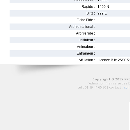
Classement :
1299 E
Rapide :
1490 N
Blitz :
999 E
Fiche Fide :
Arbitre national :
Arbitre fide :
Initiateur :
Animateur :
Entraîneur :
Affiliation :
Licence B le 25/01/
Copyright © 2015 FFE
Fédération Française des 
tél :
01 39 44 65 80
| contact :
con