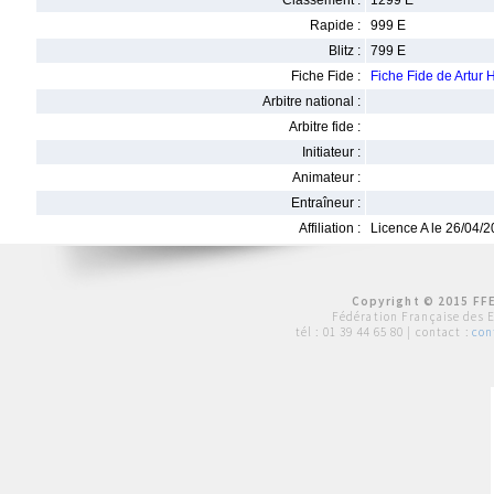
Classement :
1299 E
Rapide :
999 E
Blitz :
799 E
Fiche Fide :
Fiche Fide de Artu
Arbitre national :
Arbitre fide :
Initiateur :
Animateur :
Entraîneur :
Affiliation :
Licence A le 26/04/
Copyright © 2015 FFE
Fédération Française des 
tél :
01 39 44 65 80
| contact :
con