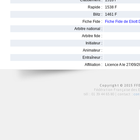
Classement :
1518 F
Rapide :
1538 F
Blitz :
1461 F
Fiche Fide :
Fiche Fide de Elio
Arbitre national :
Arbitre fide :
Initiateur :
Animateur :
Entraîneur :
Affiliation :
Licence A le 27/09/
Copyright © 2015 FFE
Fédération Française des 
tél :
01 39 44 65 80
| contact :
con