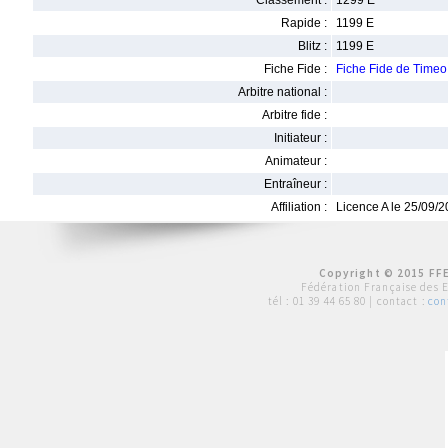
Classement :
1299 E
Rapide :
1199 E
Blitz :
1199 E
Fiche Fide :
Fiche Fide de Tim
Arbitre national :
Arbitre fide :
Initiateur :
Animateur :
Entraîneur :
Affiliation :
Licence A le 25/09/
Copyright © 2015 FFE
Fédération Française des 
tél :
01 39 44 65 80
| contact :
con