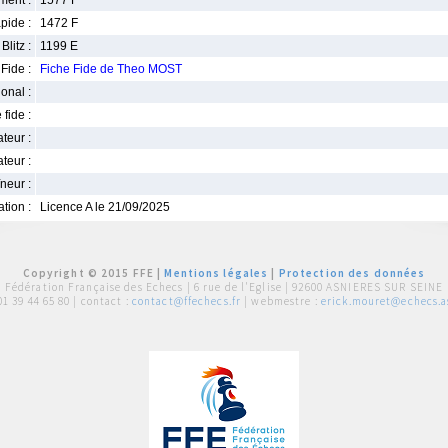
ment :
1577 F
pide :
1472 F
Blitz :
1199 E
Fide :
Fiche Fide de Theo MOST
ional :
 fide :
iateur :
teur :
neur :
iation :
Licence A le 21/09/2025
Copyright © 2015 FFE |
Mentions légales
|
Protection des données
Fédération Française des Echecs |
6 rue de l'Eglise | 92600 ASNIERES SUR SEINE
01 39 44 65 80
| contact :
contact@ffechecs.fr
| webmestre :
erick.mouret@echecs.as