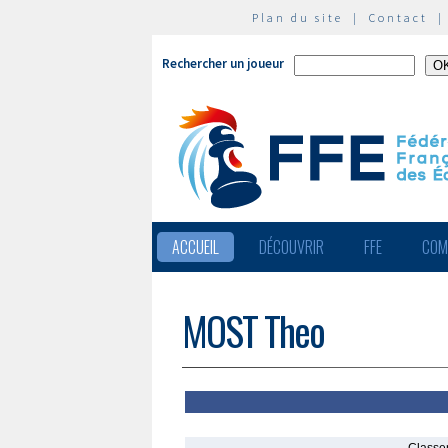
Plan du site
|
Contact
Rechercher un joueur
ACCUEIL
DÉCOUVRIR
FFE
COM
MOST Theo