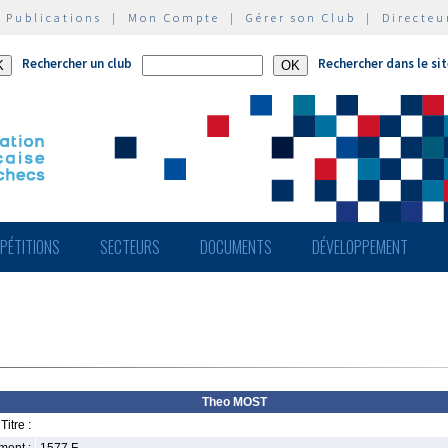
|
Publications
|
Mon Compte
|
Gérer son Club
|
Directeu
Rechercher un club
Rechercher dans le si
PÉTITIONS
SECTEURS
DOCUMENTS
DÉVELOPPEMENT
Theo MOST
Titre :