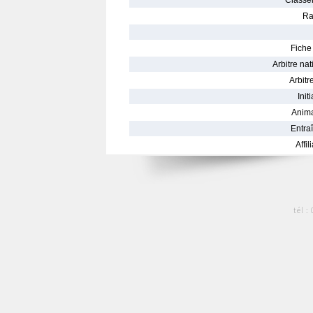
Classe
Ra
Fiche 
Arbitre nat
Arbitre
Init
Anima
Entraî
Affil
tél :